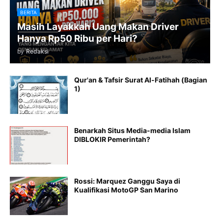
BERITA
Masih Layakkah Uang Makan Driver
Hanya Rp50 Ribu per Hari?
by
Redaksi
Qur'an & Tafsir Surat Al-Fatihah (Bagian
1)
Benarkah Situs Media-media Islam
DIBLOKIR Pemerintah?
Rossi: Marquez Ganggu Saya di
Kualifikasi MotoGP San Marino