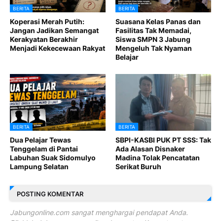
BERITA
BERITA
Koperasi Merah Putih:
Suasana Kelas Panas dan
Jangan Jadikan Semangat
Fasilitas Tak Memadai,
Kerakyatan Berakhir
Siswa SMPN 3 Jabung
Menjadi Kekecewaan Rakyat
Mengeluh Tak Nyaman
Belajar
BERITA
BERITA
Dua Pelajar Tewas
SBPI-KASBI PUK PT SSS: Tak
Tenggelam di Pantai
Ada Alasan Disnaker
Labuhan Suak Sidomulyo
Madina Tolak Pencatatan
Lampung Selatan
Serikat Buruh
POSTING KOMENTAR
Jabungonline.com sangat menghargai pendapat Anda.