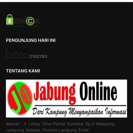
PENGUNJUNG HARI INI
2
1
6
2
7
8
3
TENTANG KAMI
Alamat : Jl. Lintas Timur Pantai Sumatra, Sp.5 Ketapang.
Lampung Selatan. Provinsi Lampung Email :