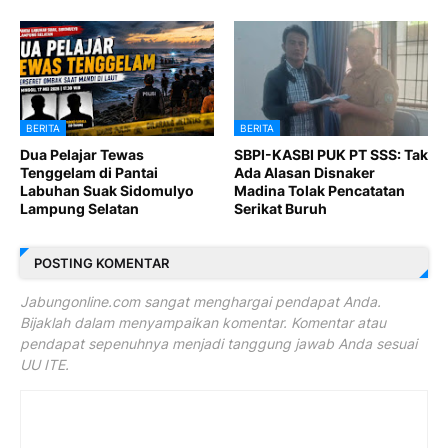
BERITA
BERITA
Dua Pelajar Tewas
SBPI-KASBI PUK PT SSS: Tak
Tenggelam di Pantai
Ada Alasan Disnaker
Labuhan Suak Sidomulyo
Madina Tolak Pencatatan
Lampung Selatan
Serikat Buruh
POSTING KOMENTAR
Jabungonline.com sangat menghargai pendapat Anda.
Bijaklah dalam menyampaikan komentar. Komentar atau
pendapat sepenuhnya menjadi tanggung jawab Anda sesuai
UU ITE.