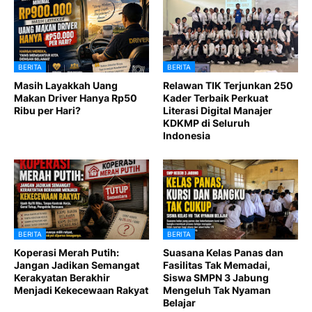
BERITA
BERITA
Masih Layakkah Uang
Relawan TIK Terjunkan 250
Makan Driver Hanya Rp50
Kader Terbaik Perkuat
Ribu per Hari?
Literasi Digital Manajer
KDKMP di Seluruh
Indonesia
BERITA
BERITA
Koperasi Merah Putih:
Suasana Kelas Panas dan
Jangan Jadikan Semangat
Fasilitas Tak Memadai,
Kerakyatan Berakhir
Siswa SMPN 3 Jabung
Menjadi Kekecewaan Rakyat
Mengeluh Tak Nyaman
Belajar