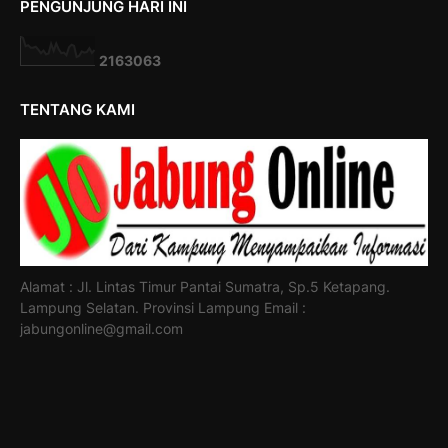
PENGUNJUNG HARI INI
2
1
6
3
0
6
3
TENTANG KAMI
Alamat : Jl. Lintas Timur Pantai Sumatra, Sp.5 Ketapang.
Lampung Selatan. Provinsi Lampung Email :
jabungonline@gmail.com