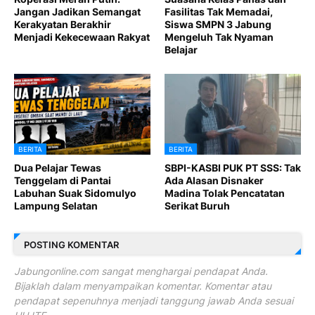
Jangan Jadikan Semangat
Fasilitas Tak Memadai,
Kerakyatan Berakhir
Siswa SMPN 3 Jabung
Menjadi Kekecewaan Rakyat
Mengeluh Tak Nyaman
Belajar
BERITA
BERITA
Dua Pelajar Tewas
SBPI-KASBI PUK PT SSS: Tak
Tenggelam di Pantai
Ada Alasan Disnaker
Labuhan Suak Sidomulyo
Madina Tolak Pencatatan
Lampung Selatan
Serikat Buruh
POSTING KOMENTAR
Jabungonline.com sangat menghargai pendapat Anda.
Bijaklah dalam menyampaikan komentar. Komentar atau
pendapat sepenuhnya menjadi tanggung jawab Anda sesuai