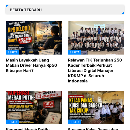
BERITA TERBARU
BERITA
BERITA
Masih Layakkah Uang
Relawan TIK Terjunkan 250
Makan Driver Hanya Rp50
Kader Terbaik Perkuat
Ribu per Hari?
Literasi Digital Manajer
KDKMP di Seluruh
Indonesia
BERITA
BERITA
Koperasi Merah Putih:
Suasana Kelas Panas dan