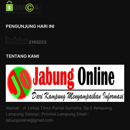
PENGUNJUNG HARI INI
2
1
6
3
2
2
3
TENTANG KAMI
Alamat : Jl. Lintas Timur Pantai Sumatra, Sp.5 Ketapang.
Lampung Selatan. Provinsi Lampung Email :
jabungonline@gmail.com