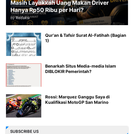
Masih Layakkah Uang Makan Driver
Hanya Rp50 Ribu per Hari?
by
Redaksi
Qur'an & Tafsir Surat Al-Fatihah (Bagian
1)
Benarkah Situs Media-media Islam
DIBLOKIR Pemerintah?
Rossi: Marquez Ganggu Saya di
Kualifikasi MotoGP San Marino
SUBSCRIBE US