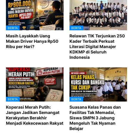
BERITA
BERITA
Masih Layakkah Uang
Relawan TIK Terjunkan 250
Makan Driver Hanya Rp50
Kader Terbaik Perkuat
Ribu per Hari?
Literasi Digital Manajer
KDKMP di Seluruh
Indonesia
BERITA
BERITA
Koperasi Merah Putih:
Suasana Kelas Panas dan
Jangan Jadikan Semangat
Fasilitas Tak Memadai,
Kerakyatan Berakhir
Siswa SMPN 3 Jabung
Menjadi Kekecewaan Rakyat
Mengeluh Tak Nyaman
Belajar