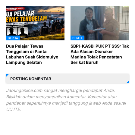
BERITA
BERITA
Dua Pelajar Tewas
SBPI-KASBI PUK PT SSS: Tak
Tenggelam di Pantai
Ada Alasan Disnaker
Labuhan Suak Sidomulyo
Madina Tolak Pencatatan
Lampung Selatan
Serikat Buruh
POSTING KOMENTAR
Jabungonline.com sangat menghargai pendapat Anda.
Bijaklah dalam menyampaikan komentar. Komentar atau
pendapat sepenuhnya menjadi tanggung jawab Anda sesuai
UU ITE.