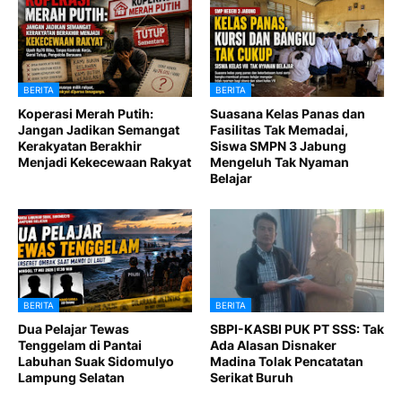
BERITA
BERITA
Koperasi Merah Putih:
Suasana Kelas Panas dan
Jangan Jadikan Semangat
Fasilitas Tak Memadai,
Kerakyatan Berakhir
Siswa SMPN 3 Jabung
Menjadi Kekecewaan Rakyat
Mengeluh Tak Nyaman
Belajar
BERITA
BERITA
Dua Pelajar Tewas
SBPI-KASBI PUK PT SSS: Tak
Tenggelam di Pantai
Ada Alasan Disnaker
Labuhan Suak Sidomulyo
Madina Tolak Pencatatan
Lampung Selatan
Serikat Buruh