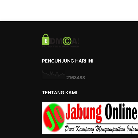
PENGUNJUNG HARI INI
2
1
6
3
4
8
8
TENTANG KAMI