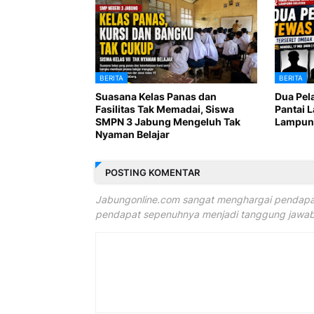
BERITA
BERITA
Suasana Kelas Panas dan
Dua Pel
Fasilitas Tak Memadai, Siswa
Pantai 
SMPN 3 Jabung Mengeluh Tak
Lampung
Nyaman Belajar
POSTING KOMENTAR
Jabungonline.com sangat menghargai pendapat
pendapat sepenuhnya menjadi tanggung jawab 