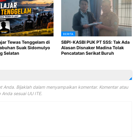
BERITA
ajar Tewas Tenggelam di
SBPI-KASBI PUK PT SSS: Tak Ada
Labuhan Suak Sidomulyo
Alasan Disnaker Madina Tolak
 Selatan
Pencatatan Serikat Buruh
 Anda. Bijaklah dalam menyampaikan komentar. Komentar atau
Anda sesuai UU ITE.