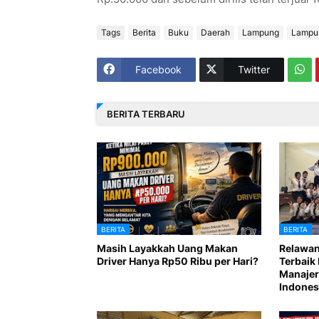
Tags
Berita
Buku
Daerah
Lampung
Lampu
Facebook
Twitter
BERITA TERBARU
BERITA
BERITA
Masih Layakkah Uang Makan
Relawan
Driver Hanya Rp50 Ribu per Hari?
Terbaik 
Manajer
Indones