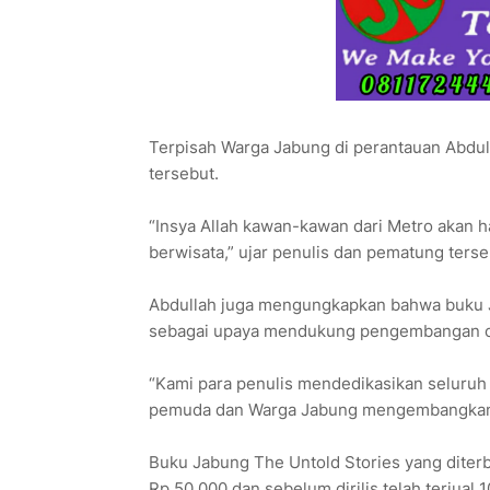
Terpisah Warga Jabung di perantauan Abdu
tersebut.
“Insya Allah kawan-kawan dari Metro akan h
berwisata,” ujar penulis dan pematung terse
Abdullah juga mengungkapkan bahwa buku Ja
sebagai upaya mendukung pengembangan ob
“Kami para penulis mendedikasikan seluruh 
pemuda dan Warga Jabung mengembangkan o
Buku Jabung The Untold Stories yang diterbi
Rp.50.000 dan sebelum dirilis telah terjual 