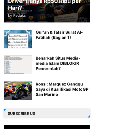
Driver Hanya Rp50 Ribu per
Hari?
by
Redaksi
Qur'an & Tafsir Surat Al-
Fatihah (Bagian 1)
Benarkah Situs Media-
media Islam DIBLOKIR
Pemerintah?
Rossi: Marquez Ganggu
Saya di Kualifikasi MotoGP
San Marino
SUBSCRIBE US