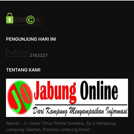
PENGUNJUNG HARI INI
2
1
6
3
2
2
7
TENTANG KAMI
Alamat : Jl. Lintas Timur Pantai Sumatra, Sp.5 Ketapang.
Lampung Selatan. Provinsi Lampung Email :