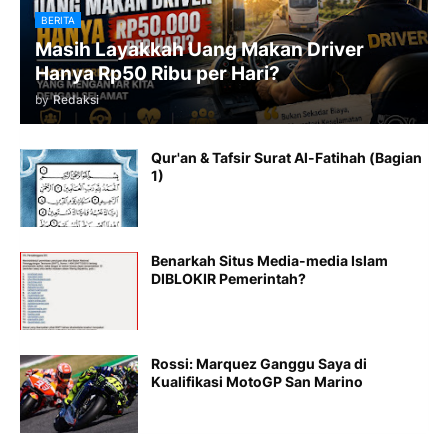
BERITA
Masih Layakkah Uang Makan Driver
Hanya Rp50 Ribu per Hari?
by
Redaksi
Qur'an & Tafsir Surat Al-Fatihah (Bagian
1)
Benarkah Situs Media-media Islam
DIBLOKIR Pemerintah?
Rossi: Marquez Ganggu Saya di
Kualifikasi MotoGP San Marino