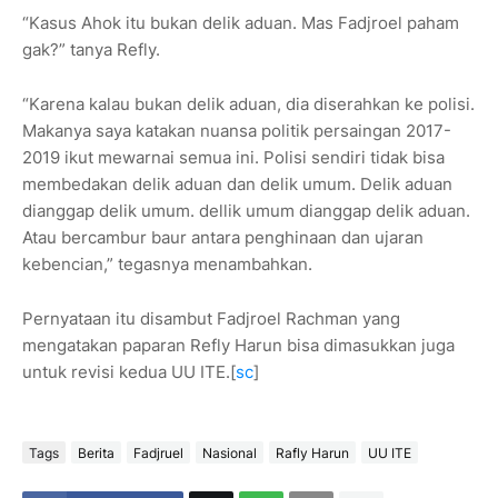
“Kasus Ahok itu bukan delik aduan. Mas Fadjroel paham
gak?” tanya Refly.
“Karena kalau bukan delik aduan, dia diserahkan ke polisi.
Makanya saya katakan nuansa politik persaingan 2017-
2019 ikut mewarnai semua ini. Polisi sendiri tidak bisa
membedakan delik aduan dan delik umum. Delik aduan
dianggap delik umum. dellik umum dianggap delik aduan.
Atau bercambur baur antara penghinaan dan ujaran
kebencian,” tegasnya menambahkan.
Pernyataan itu disambut Fadjroel Rachman yang
mengatakan paparan Refly Harun bisa dimasukkan juga
untuk revisi kedua UU ITE.[
sc
]
Tags
Berita
Fadjruel
Nasional
Rafly Harun
UU ITE