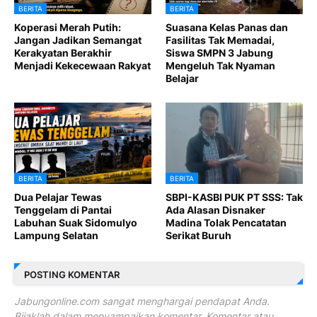
BERITA
BERITA
Koperasi Merah Putih:
Suasana Kelas Panas dan
Jangan Jadikan Semangat
Fasilitas Tak Memadai,
Kerakyatan Berakhir
Siswa SMPN 3 Jabung
Menjadi Kekecewaan Rakyat
Mengeluh Tak Nyaman
Belajar
BERITA
BERITA
Dua Pelajar Tewas
SBPI-KASBI PUK PT SSS: Tak
Tenggelam di Pantai
Ada Alasan Disnaker
Labuhan Suak Sidomulyo
Madina Tolak Pencatatan
Lampung Selatan
Serikat Buruh
POSTING KOMENTAR
Jabungonline.com sangat menghargai pendapat Anda.
Bijaklah dalam menyampaikan komentar. Komentar atau