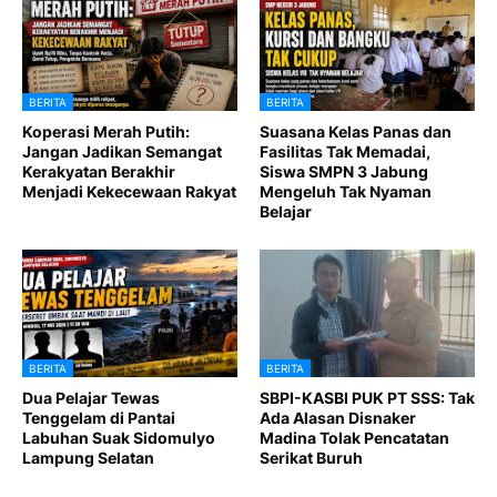
BERITA
BERITA
Koperasi Merah Putih:
Suasana Kelas Panas dan
Jangan Jadikan Semangat
Fasilitas Tak Memadai,
Kerakyatan Berakhir
Siswa SMPN 3 Jabung
Menjadi Kekecewaan Rakyat
Mengeluh Tak Nyaman
Belajar
BERITA
BERITA
Dua Pelajar Tewas
SBPI-KASBI PUK PT SSS: Tak
Tenggelam di Pantai
Ada Alasan Disnaker
Labuhan Suak Sidomulyo
Madina Tolak Pencatatan
Lampung Selatan
Serikat Buruh