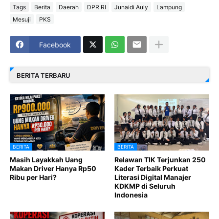
Tags
Berita
Daerah
DPR RI
Junaidi Auly
Lampung
Mesuji
PKS
Facebook
BERITA TERBARU
BERITA
BERITA
Masih Layakkah Uang
Relawan TIK Terjunkan 250
Makan Driver Hanya Rp50
Kader Terbaik Perkuat
Ribu per Hari?
Literasi Digital Manajer
KDKMP di Seluruh
Indonesia