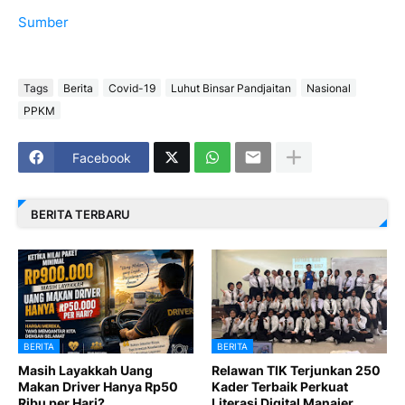
Sumber
Tags
Berita
Covid-19
Luhut Binsar Pandjaitan
Nasional
PPKM
Facebook
BERITA TERBARU
BERITA
BERITA
Masih Layakkah Uang
Relawan TIK Terjunkan 250
Makan Driver Hanya Rp50
Kader Terbaik Perkuat
Ribu per Hari?
Literasi Digital Manajer