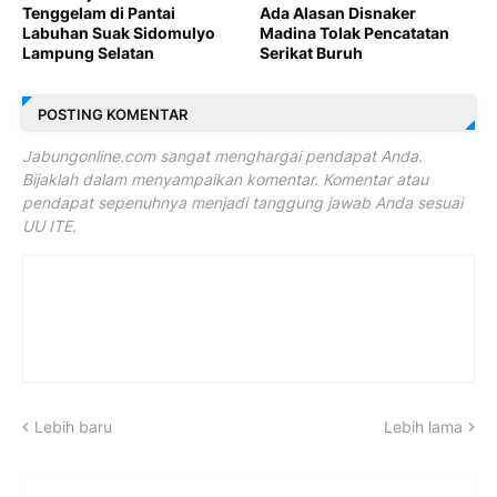
Tenggelam di Pantai
Ada Alasan Disnaker
Labuhan Suak Sidomulyo
Madina Tolak Pencatatan
Lampung Selatan
Serikat Buruh
POSTING KOMENTAR
Jabungonline.com sangat menghargai pendapat Anda.
Bijaklah dalam menyampaikan komentar. Komentar atau
pendapat sepenuhnya menjadi tanggung jawab Anda sesuai
UU ITE.
Lebih baru
Lebih lama