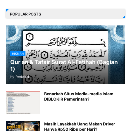
POPULAR POSTS
HIKMAH
Qur'an & Tafsir Surat Al-Fatihah (Bagian
1)
by
Redaksi
Benarkah Situs Media-media Islam
DIBLOKIR Pemerintah?
Masih Layakkah Uang Makan Driver
Hanya Rp50 Ribu per Hari?