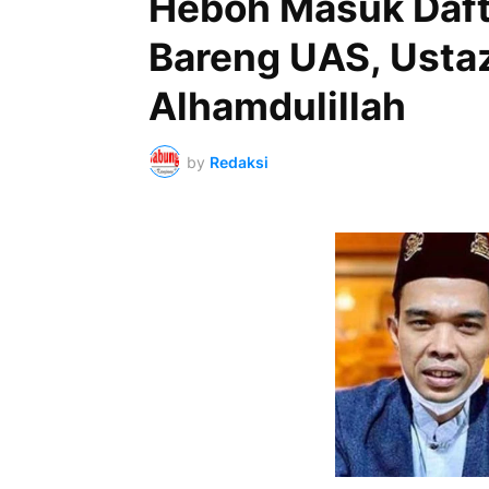
Heboh Masuk Daft
Bareng UAS, Ustaz
Alhamdulillah
by
Redaksi