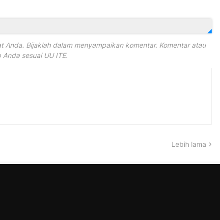
 Anda. Bijaklah dalam menyampaikan komentar. Komentar atau
Anda sesuai UU ITE.
Lebih lama