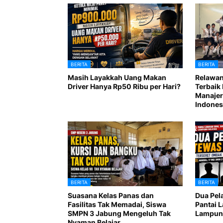
BERITA
BERITA
Masih Layakkah Uang Makan
Relawan
Driver Hanya Rp50 Ribu per Hari?
Terbaik 
Manajer
Indones
BERITA
BERITA
Suasana Kelas Panas dan
Dua Pel
Fasilitas Tak Memadai, Siswa
Pantai 
SMPN 3 Jabung Mengeluh Tak
Lampung
Nyaman Belajar