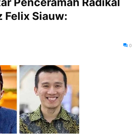
ar Penceramah Radikal
 Felix Siauw:
0