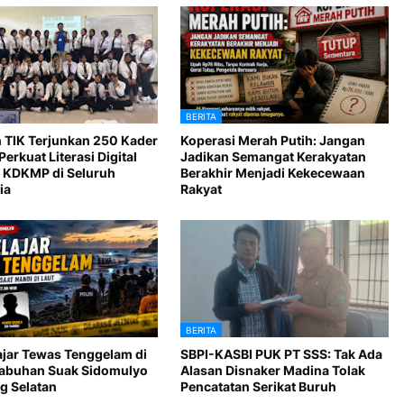
BERITA
 TIK Terjunkan 250 Kader
Koperasi Merah Putih: Jangan
Perkuat Literasi Digital
Jadikan Semangat Kerakyatan
 KDKMP di Seluruh
Berakhir Menjadi Kekecewaan
ia
Rakyat
BERITA
ajar Tewas Tenggelam di
SBPI-KASBI PUK PT SSS: Tak Ada
Labuhan Suak Sidomulyo
Alasan Disnaker Madina Tolak
 Selatan
Pencatatan Serikat Buruh