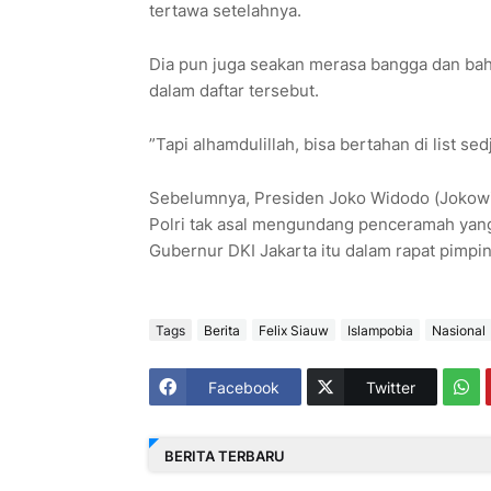
tertawa setelahnya.
Dia pun juga seakan merasa bangga dan ba
dalam daftar tersebut.
”Tapi alhamdulillah, bisa bertahan di list se
Sebelumnya, Presiden Joko Widodo (Jokowi) 
Polri tak asal mengundang penceramah yang 
Gubernur DKI Jakarta itu dalam rapat pimpi
Tags
Berita
Felix Siauw
Islampobia
Nasional
Facebook
Twitter
BERITA TERBARU