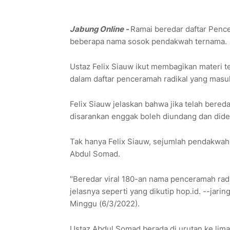
Jabung Online -
Ramai beredar daftar Pence
beberapa nama sosok pendakwah ternama.
Ustaz Felix Siauw ikut membagikan materi t
dalam daftar penceramah radikal yang masuk
Felix Siauw jelaskan bahwa jika telah bere
disarankan enggak boleh diundang dan dide
Tak hanya Felix Siauw, sejumlah pendakwah 
Abdul Somad.
"Beredar viral 180-an nama penceramah radi
jelasnya seperti yang dikutip hop.id. --jari
Minggu (6/3/2022).
Ustaz Abdul Somad berada di urutan ke lima