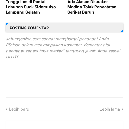
Tenggelam di Pantai
Ada Alasan Disnaker
Labuhan Suak Sidomulyo
Madina Tolak Pencatatan
Lampung Selatan
Serikat Buruh
POSTING KOMENTAR
Jabungonline.com sangat menghargai pendapat Anda.
Bijaklah dalam menyampaikan komentar. Komentar atau
pendapat sepenuhnya menjadi tanggung jawab Anda sesuai
UU ITE.
Lebih baru
Lebih lama