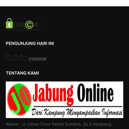
PENGUNJUNG HARI INI
2
1
6
3
0
5
6
TENTANG KAMI
Alamat : Jl. Lintas Timur Pantai Sumatra, Sp.5 Ketapang.