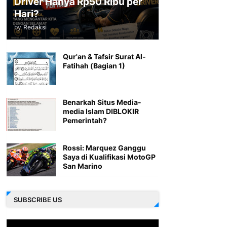
Driver Hanya Rp50 Ribu per
Hari?
by
Redaksi
Qur'an & Tafsir Surat Al-
Fatihah (Bagian 1)
Benarkah Situs Media-
media Islam DIBLOKIR
Pemerintah?
Rossi: Marquez Ganggu
Saya di Kualifikasi MotoGP
San Marino
SUBSCRIBE US