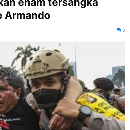
pkan enam tersangka
e Armando
0