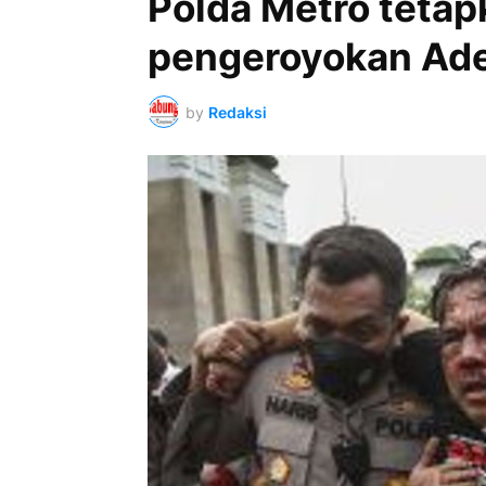
Polda Metro teta
pengeroyokan Ad
by
Redaksi