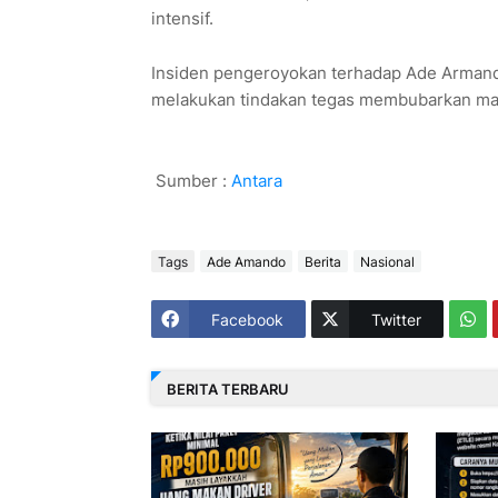
intensif.
Insiden pengeroyokan terhadap Ade Armand
melakukan tindakan tegas membubarkan mass
Sumber :
Antara
Tags
Ade Amando
Berita
Nasional
Facebook
Twitter
BERITA TERBARU