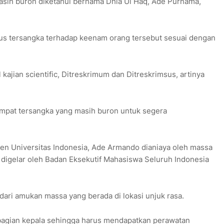
sih buron diketahui bernama Dhia Ul Haq, Ade Purnama,
s tersangka terhadap keenam orang tersebut sesuai dengan
 kajian scientific, Ditreskrimum dan Ditreskrimsus, artinya
mpat tersangka yang masih buron untuk segera
osen Universitas Indonesia, Ade Armando dianiaya oleh massa
g digelar oleh Badan Eksekutif Mahasiswa Seluruh Indonesia
dari amukan massa yang berada di lokasi unjuk rasa.
 bagian kepala sehingga harus mendapatkan perawatan