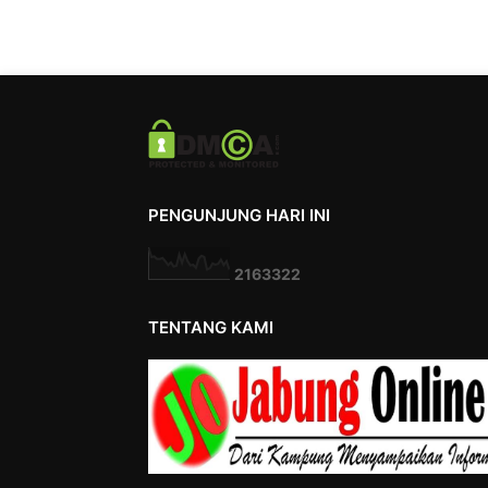
PENGUNJUNG HARI INI
2
1
6
3
3
2
2
TENTANG KAMI