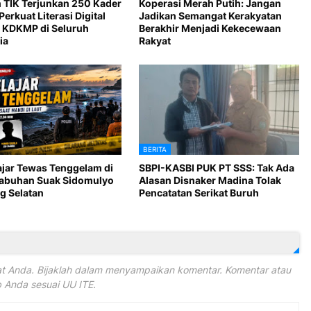
 TIK Terjunkan 250 Kader
Koperasi Merah Putih: Jangan
Perkuat Literasi Digital
Jadikan Semangat Kerakyatan
 KDKMP di Seluruh
Berakhir Menjadi Kekecewaan
ia
Rakyat
BERITA
ajar Tewas Tenggelam di
SBPI-KASBI PUK PT SSS: Tak Ada
Labuhan Suak Sidomulyo
Alasan Disnaker Madina Tolak
 Selatan
Pencatatan Serikat Buruh
 Anda. Bijaklah dalam menyampaikan komentar. Komentar atau
Anda sesuai UU ITE.