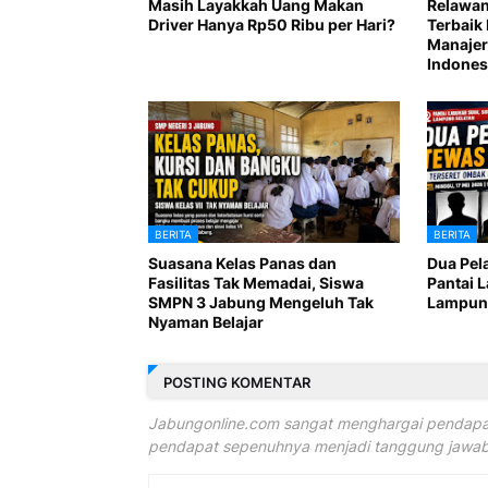
Masih Layakkah Uang Makan
Relawan
Driver Hanya Rp50 Ribu per Hari?
Terbaik 
Manajer
Indones
BERITA
BERITA
Suasana Kelas Panas dan
Dua Pel
Fasilitas Tak Memadai, Siswa
Pantai 
SMPN 3 Jabung Mengeluh Tak
Lampung
Nyaman Belajar
POSTING KOMENTAR
Jabungonline.com sangat menghargai pendapat
pendapat sepenuhnya menjadi tanggung jawab 