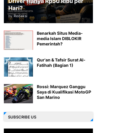
Driver Hanya Rp50 Ribu per
Hari?
by
Redaksi
Benarkah Situs Media-
media Islam DIBLOKIR
Pemerintah?
Qur'an & Tafsir Surat Al-
Fatihah (Bagian 1)
Rossi: Marquez Ganggu
Saya di Kualifikasi MotoGP
San Marino
SUBSCRIBE US