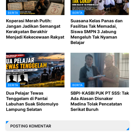
BERITA
BERITA
Koperasi Merah Putih:
Suasana Kelas Panas dan
Jangan Jadikan Semangat
Fasilitas Tak Memadai,
Kerakyatan Berakhir
Siswa SMPN 3 Jabung
Menjadi Kekecewaan Rakyat
Mengeluh Tak Nyaman
Belajar
BERITA
BERITA
Dua Pelajar Tewas
SBPI-KASBI PUK PT SSS: Tak
Tenggelam di Pantai
Ada Alasan Disnaker
Labuhan Suak Sidomulyo
Madina Tolak Pencatatan
Lampung Selatan
Serikat Buruh
POSTING KOMENTAR