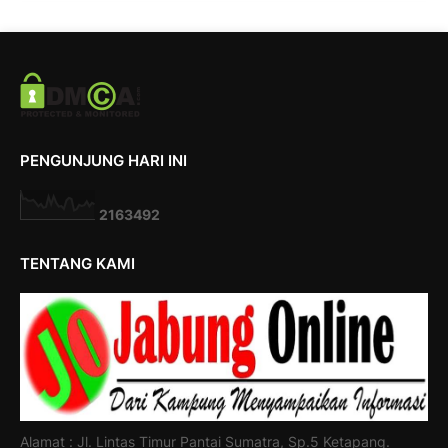
PENGUNJUNG HARI INI
2
1
6
3
4
9
2
TENTANG KAMI
Alamat : Jl. Lintas Timur Pantai Sumatra, Sp.5 Ketapang.