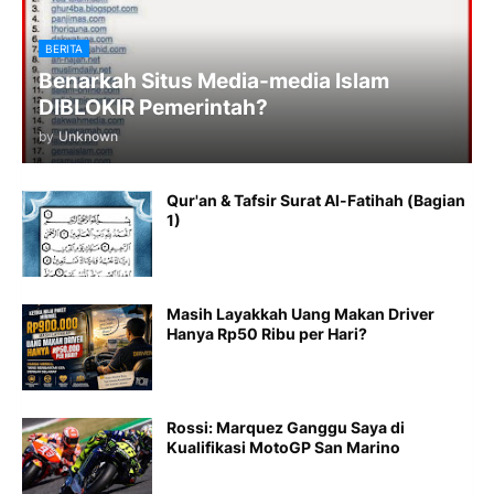
BERITA
Benarkah Situs Media-media Islam
DIBLOKIR Pemerintah?
by
Unknown
Qur'an & Tafsir Surat Al-Fatihah (Bagian
1)
Masih Layakkah Uang Makan Driver
Hanya Rp50 Ribu per Hari?
Rossi: Marquez Ganggu Saya di
Kualifikasi MotoGP San Marino