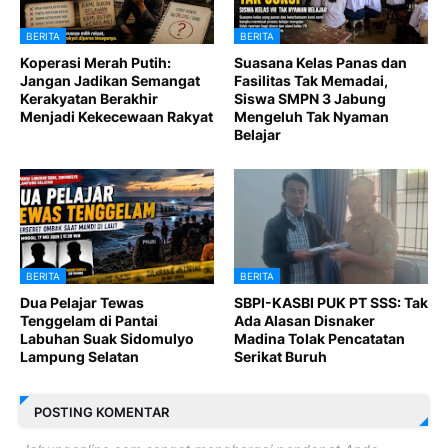
BERITA
BERITA
Koperasi Merah Putih:
Suasana Kelas Panas dan
Jangan Jadikan Semangat
Fasilitas Tak Memadai,
Kerakyatan Berakhir
Siswa SMPN 3 Jabung
Menjadi Kekecewaan Rakyat
Mengeluh Tak Nyaman
Belajar
BERITA
BERITA
Dua Pelajar Tewas
SBPI-KASBI PUK PT SSS: Tak
Tenggelam di Pantai
Ada Alasan Disnaker
Labuhan Suak Sidomulyo
Madina Tolak Pencatatan
Lampung Selatan
Serikat Buruh
POSTING KOMENTAR