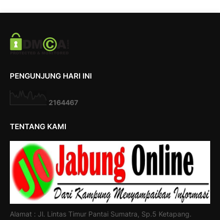
PENGUNJUNG HARI INI
2
1
6
4
4
6
7
TENTANG KAMI
Alamat : Jl. Lintas Timur Pantai Sumatra, Sp.5 Ketapang.