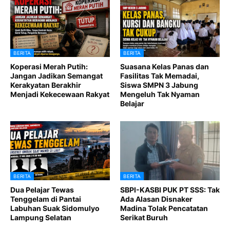
BERITA
BERITA
Koperasi Merah Putih:
Suasana Kelas Panas dan
Jangan Jadikan Semangat
Fasilitas Tak Memadai,
Kerakyatan Berakhir
Siswa SMPN 3 Jabung
Menjadi Kekecewaan Rakyat
Mengeluh Tak Nyaman
Belajar
BERITA
BERITA
Dua Pelajar Tewas
SBPI-KASBI PUK PT SSS: Tak
Tenggelam di Pantai
Ada Alasan Disnaker
Labuhan Suak Sidomulyo
Madina Tolak Pencatatan
Lampung Selatan
Serikat Buruh