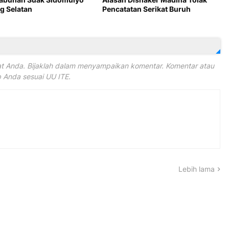
 Selatan
Pencatatan Serikat Buruh
 Anda. Bijaklah dalam menyampaikan komentar. Komentar atau
Anda sesuai UU ITE.
Lebih lama