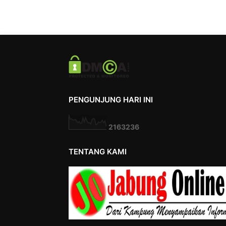
PENGUNJUNG HARI INI
2
1
6
3
2
3
6
TENTANG KAMI