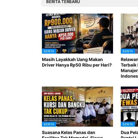
BERITA TERBARU
BERITA
BERITA
Masih Layakkah Uang Makan
Relawan
Driver Hanya Rp50 Ribu per Hari?
Terbaik 
Manajer
Indones
BERITA
BERITA
Suasana Kelas Panas dan
Dua Pel
Fasilitas Tak Memadai, Siswa
Pantai 