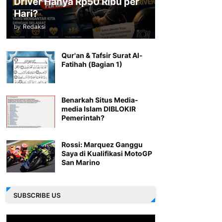
Driver Hanya Rp50 Ribu per
Hari?
by
Redaksi
Qur'an & Tafsir Surat Al-
Fatihah (Bagian 1)
Benarkah Situs Media-
media Islam DIBLOKIR
Pemerintah?
Rossi: Marquez Ganggu
Saya di Kualifikasi MotoGP
San Marino
SUBSCRIBE US