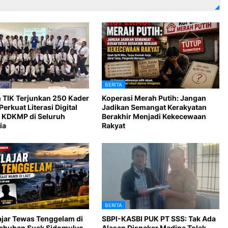
BERITA
 TIK Terjunkan 250 Kader
Koperasi Merah Putih: Jangan
Perkuat Literasi Digital
Jadikan Semangat Kerakyatan
 KDKMP di Seluruh
Berakhir Menjadi Kekecewaan
ia
Rakyat
BERITA
ajar Tewas Tenggelam di
SBPI-KASBI PUK PT SSS: Tak Ada
Labuhan Suak Sidomulyo
Alasan Disnaker Madina Tolak