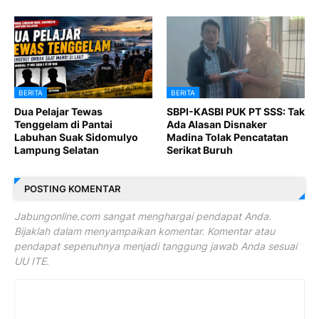
BERITA
BERITA
Dua Pelajar Tewas
SBPI-KASBI PUK PT SSS: Tak
Tenggelam di Pantai
Ada Alasan Disnaker
Labuhan Suak Sidomulyo
Madina Tolak Pencatatan
Lampung Selatan
Serikat Buruh
POSTING KOMENTAR
Jabungonline.com sangat menghargai pendapat Anda.
Bijaklah dalam menyampaikan komentar. Komentar atau
pendapat sepenuhnya menjadi tanggung jawab Anda sesuai
UU ITE.