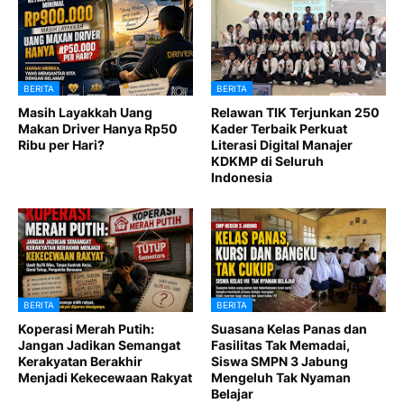
BERITA
BERITA
Masih Layakkah Uang
Relawan TIK Terjunkan 250
Makan Driver Hanya Rp50
Kader Terbaik Perkuat
Ribu per Hari?
Literasi Digital Manajer
KDKMP di Seluruh
Indonesia
BERITA
BERITA
Koperasi Merah Putih:
Suasana Kelas Panas dan
Jangan Jadikan Semangat
Fasilitas Tak Memadai,
Kerakyatan Berakhir
Siswa SMPN 3 Jabung
Menjadi Kekecewaan Rakyat
Mengeluh Tak Nyaman
Belajar