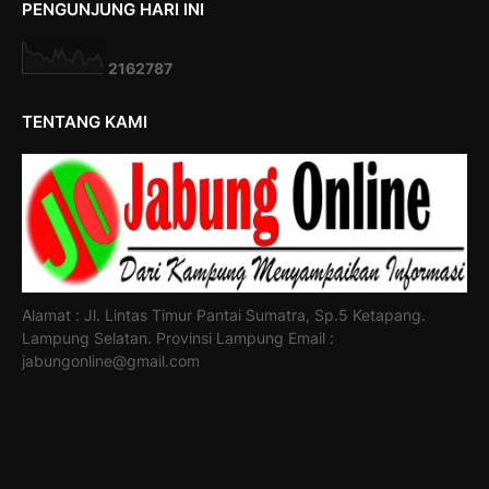
PENGUNJUNG HARI INI
2
1
6
2
7
8
7
TENTANG KAMI
Alamat : Jl. Lintas Timur Pantai Sumatra, Sp.5 Ketapang.
Lampung Selatan. Provinsi Lampung Email :
jabungonline@gmail.com