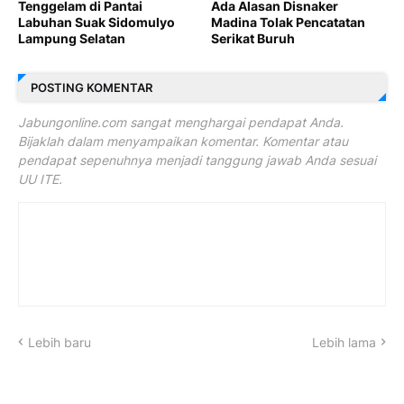
Tenggelam di Pantai
Ada Alasan Disnaker
Labuhan Suak Sidomulyo
Madina Tolak Pencatatan
Lampung Selatan
Serikat Buruh
POSTING KOMENTAR
Jabungonline.com sangat menghargai pendapat Anda.
Bijaklah dalam menyampaikan komentar. Komentar atau
pendapat sepenuhnya menjadi tanggung jawab Anda sesuai
UU ITE.
Lebih baru
Lebih lama