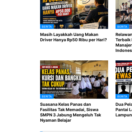
BERITA
BERITA
Masih Layakkah Uang Makan
Relawan
Driver Hanya Rp50 Ribu per Hari?
Terbaik 
Manajer
Indones
BERITA
BERITA
Suasana Kelas Panas dan
Dua Pel
Fasilitas Tak Memadai, Siswa
Pantai 
SMPN 3 Jabung Mengeluh Tak
Lampung
Nyaman Belajar