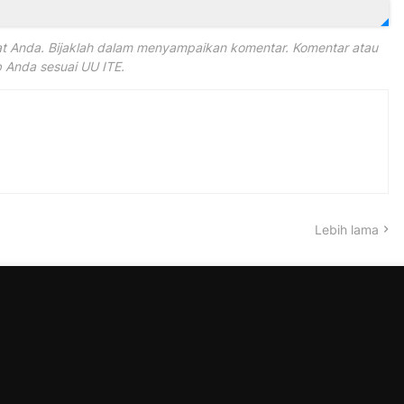
 Anda. Bijaklah dalam menyampaikan komentar. Komentar atau
Anda sesuai UU ITE.
Lebih lama