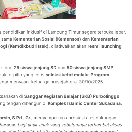
 pendidikan inklusif di Lampung Timur segera terbuka lebar.
ja sama
Kementerian Sosial (Kemensos)
dan
Kementerian
logi (Kemdikbudristek)
, dijadwalkan akan
resmi launching
iri dari
25 siswa jenjang SD
dan
50 siswa jenjang SMP
.
ak terpilih yang lolos
seleksi ketat melalui Program
enar menyasar keluarga prasejahtera. 30/10/2025.
aksanakan di
Sanggar Kegiatan Belajar (SKB) Purbolinggo
,
ng tengah dibangun di
Komplek Islamic Center Sukadana
.
rsih, S.Pd., Gr.
, menyampaikan apresiasi atas dukungan
 harapan bagi anak-anak yang sebelumnya terhambat akses
s, dan Kemdikbud, kita optimis bisa mencetak generasi