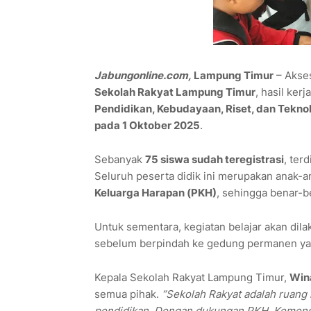
Jabungonline.com,
Lampung Timur
– Akses
Sekolah Rakyat Lampung Timur
, hasil ker
Pendidikan, Kebudayaan, Riset, dan Tekno
pada 1 Oktober 2025
.
Sebanyak
75 siswa sudah teregistrasi
, terd
Seluruh peserta didik ini merupakan anak-an
Keluarga Harapan (PKH)
, sehingga benar-b
Untuk sementara, kegiatan belajar akan dil
sebelum berpindah ke gedung permanen ya
Kepala Sekolah Rakyat Lampung Timur,
Wina
semua pihak.
“Sekolah Rakyat adalah ruang
pendidikan. Dengan dukungan PKH, Kemenso