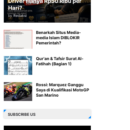
Driver Hanya Rp50 Ribu per
Hari?
by
Redaksi
Benarkah Situs Media-
media Islam DIBLOKIR
Pemerintah?
Qur'an & Tafsir Surat Al-
Fatihah (Bagian 1)
Rossi: Marquez Ganggu
Saya di Kualifikasi MotoGP
San Marino
SUBSCRIBE US