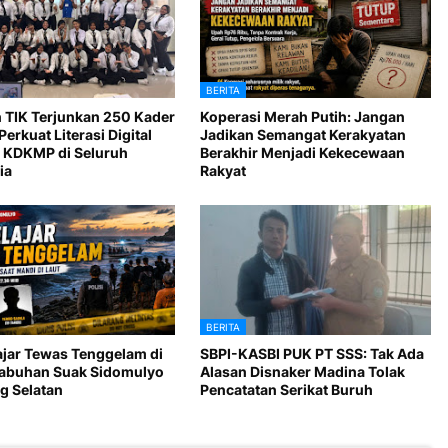
BERITA
 TIK Terjunkan 250 Kader
Koperasi Merah Putih: Jangan
Perkuat Literasi Digital
Jadikan Semangat Kerakyatan
 KDKMP di Seluruh
Berakhir Menjadi Kekecewaan
ia
Rakyat
BERITA
ajar Tewas Tenggelam di
SBPI-KASBI PUK PT SSS: Tak Ada
Labuhan Suak Sidomulyo
Alasan Disnaker Madina Tolak
 Selatan
Pencatatan Serikat Buruh