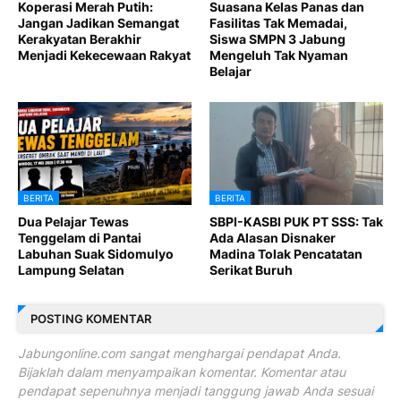
Koperasi Merah Putih:
Suasana Kelas Panas dan
Jangan Jadikan Semangat
Fasilitas Tak Memadai,
Kerakyatan Berakhir
Siswa SMPN 3 Jabung
Menjadi Kekecewaan Rakyat
Mengeluh Tak Nyaman
Belajar
BERITA
BERITA
Dua Pelajar Tewas
SBPI-KASBI PUK PT SSS: Tak
Tenggelam di Pantai
Ada Alasan Disnaker
Labuhan Suak Sidomulyo
Madina Tolak Pencatatan
Lampung Selatan
Serikat Buruh
POSTING KOMENTAR
Jabungonline.com sangat menghargai pendapat Anda.
Bijaklah dalam menyampaikan komentar. Komentar atau
pendapat sepenuhnya menjadi tanggung jawab Anda sesuai