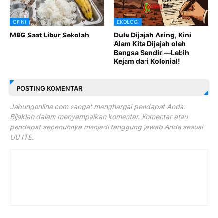
OPINI
EKOLOGI
MBG Saat Libur Sekolah
Dulu Dijajah Asing, Kini
Alam Kita Dijajah oleh
Bangsa Sendiri—Lebih
Kejam dari Kolonial!
POSTING KOMENTAR
Jabungonline.com sangat menghargai pendapat Anda.
Bijaklah dalam menyampaikan komentar. Komentar atau
pendapat sepenuhnya menjadi tanggung jawab Anda sesuai
UU ITE.