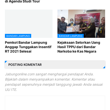
di Agenda Studi Tour
BANDAR LAMPUNG
BANDAR LAMPUNG
Pemkot Bandar Lampung
Kejaksaan Setorkan Uang
Anggap Tunggakan Insentif
Hasil TPPU dari Bandar
RT 2021 Selesai
Narkoba ke Kas Negara
POSTING KOMENTAR
Jabungonline.com sangat menghargai pendapat Anda.
Bijaklah dalam menyampaikan komentar. Komentar atau
pendapat sepenuhnya menjadi tanggung jawab Anda sesuai
UU ITE.