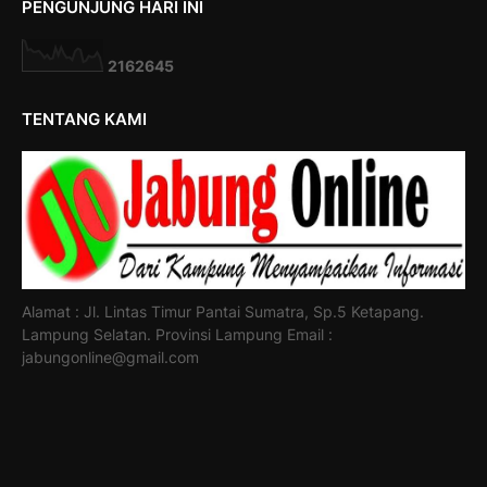
PENGUNJUNG HARI INI
2
1
6
2
6
4
5
TENTANG KAMI
Alamat : Jl. Lintas Timur Pantai Sumatra, Sp.5 Ketapang.
Lampung Selatan. Provinsi Lampung Email :
jabungonline@gmail.com