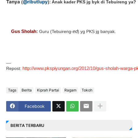
Tanya
@ributlupy
(
): Anak kader PKS jg byk di Tebuireng ya?
Gus Sholah
:
ed
Guru (Tebuireng-
) yg PKS jg banyak.
__
http://www.pkspiyungan.org/2012/10/gus-sholah-warga-
Repost:
Tags
Berita
Kiprah Partai
Ragam
Tokoh
Facebook
BERITA TERBARU