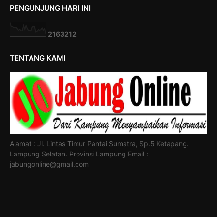
PENGUNJUNG HARI INI
2
1
6
3
2
1
2
TENTANG KAMI
Alamat : Jl. Lintas Timur Pantai Sumatra, Sp.5 Ketapang.
Lampung Selatan. Provinsi Lampung Email :
jabungonline@gmail.com