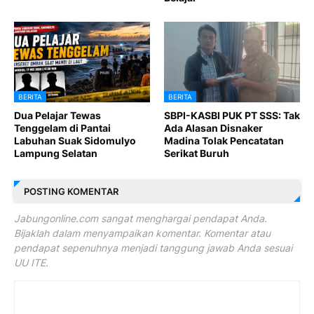
BERITA
BERITA
Dua Pelajar Tewas
SBPI-KASBI PUK PT SSS: Tak
Tenggelam di Pantai
Ada Alasan Disnaker
Labuhan Suak Sidomulyo
Madina Tolak Pencatatan
Lampung Selatan
Serikat Buruh
POSTING KOMENTAR
Jabungonline.com sangat menghargai pendapat Anda.
Bijaklah dalam menyampaikan komentar. Komentar atau
pendapat sepenuhnya menjadi tanggung jawab Anda sesuai
UU ITE.