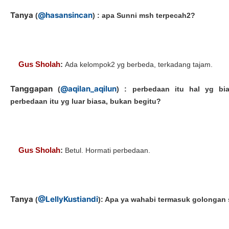
Tanya
@hasansincan
(
) : apa Sunni msh terpecah2?
Gus Sholah
:
Ada kelompok2 yg berbeda, terkadang tajam.
Tanggapan
@aqilan_aqilun
(
) : perbedaan itu hal yg bi
perbedaan itu yg luar biasa, bukan begitu?
Gus Sholah
:
Betul. Hormati perbedaan.
Tanya
@LellyKustiandi
(
): Apa ya wahabi termasuk golongan