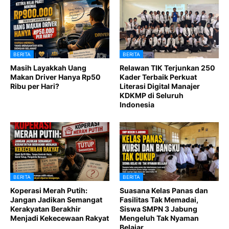
BERITA
BERITA
Masih Layakkah Uang
Relawan TIK Terjunkan 250
Makan Driver Hanya Rp50
Kader Terbaik Perkuat
Ribu per Hari?
Literasi Digital Manajer
KDKMP di Seluruh
Indonesia
BERITA
BERITA
Koperasi Merah Putih:
Suasana Kelas Panas dan
Jangan Jadikan Semangat
Fasilitas Tak Memadai,
Kerakyatan Berakhir
Siswa SMPN 3 Jabung
Menjadi Kekecewaan Rakyat
Mengeluh Tak Nyaman
Belajar