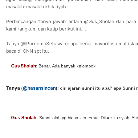
masalah-masalah khilafiyah.
Perbincangan 'tanya jawab' antara @Gus_Sholah dan para fo
kami rangkum dan kutip berikut ini....
Tanya (@PurnomoSetiawan): apa benar mayoritas umat islam 
baca di CNN spt itu.
Gus Sholah
:
e
Benar. Ada banyak k
lompok.
Tanya
@hasansincan
(
): ciri ajaran sunni itu apa? apa Sunn
Gus Sholah
:
Sunni ialah yg biasa kita temui. Diluar itu syiah, A