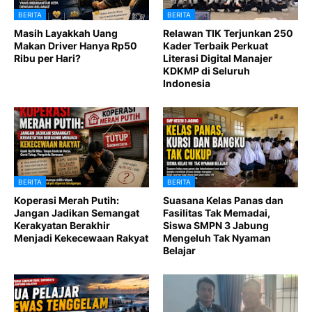
BERITA
BERITA
Masih Layakkah Uang
Relawan TIK Terjunkan 250
Makan Driver Hanya Rp50
Kader Terbaik Perkuat
Ribu per Hari?
Literasi Digital Manajer
KDKMP di Seluruh
Indonesia
BERITA
BERITA
Koperasi Merah Putih:
Suasana Kelas Panas dan
Jangan Jadikan Semangat
Fasilitas Tak Memadai,
Kerakyatan Berakhir
Siswa SMPN 3 Jabung
Menjadi Kekecewaan Rakyat
Mengeluh Tak Nyaman
Belajar