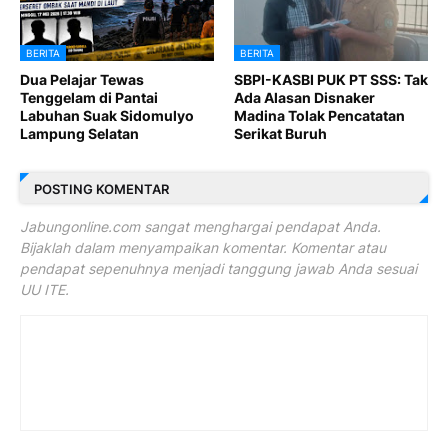
BERITA
BERITA
Dua Pelajar Tewas
SBPI-KASBI PUK PT SSS: Tak
Tenggelam di Pantai
Ada Alasan Disnaker
Labuhan Suak Sidomulyo
Madina Tolak Pencatatan
Lampung Selatan
Serikat Buruh
POSTING KOMENTAR
Jabungonline.com sangat menghargai pendapat Anda.
Bijaklah dalam menyampaikan komentar. Komentar atau
pendapat sepenuhnya menjadi tanggung jawab Anda sesuai
UU ITE.