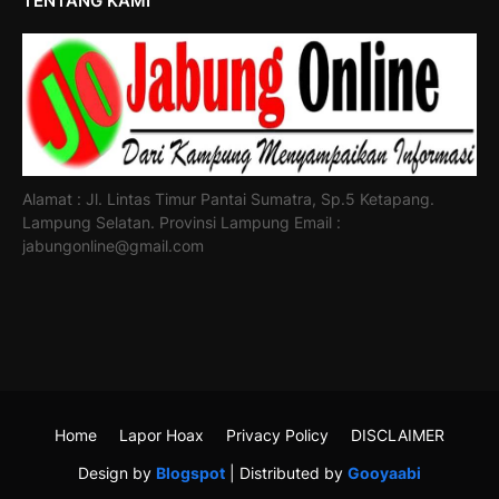
TENTANG KAMI
Alamat : Jl. Lintas Timur Pantai Sumatra, Sp.5 Ketapang.
Lampung Selatan. Provinsi Lampung Email :
jabungonline@gmail.com
Home
Lapor Hoax
Privacy Policy
DISCLAIMER
Design by
Blogspot
| Distributed by
Gooyaabi