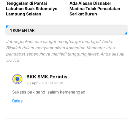
Tenggelam di Pantai
Ada Alasan Disnaker
Labuhan Suak Sidomulyo
Madina Tolak Pencatatan
Lampung Selatan
Serikat Buruh
1 KOMENTAR
Jabungonline.com sangat menghargai pendapat Anda.
Bijaklah dalam menyampaikan komentar. Komentar atau
pendapat sepenuhnya menjadi tanggung jawab Anda sesuai
UU ITE.
BKK SMK.Perintis
23 Apr 2019, 09.57.00
Sukses pak sandi salam kemenangan
Balas