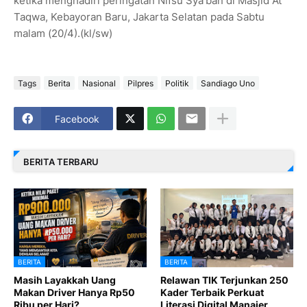
ketika menghadiri peringatan Nifsu Sya’ban di Masjid At
Taqwa, Kebayoran Baru, Jakarta Selatan pada Sabtu
malam (20/4).(kl/sw)
Tags
Berita
Nasional
Pilpres
Politik
Sandiago Uno
Facebook
BERITA TERBARU
BERITA
BERITA
Masih Layakkah Uang
Relawan TIK Terjunkan 250
Makan Driver Hanya Rp50
Kader Terbaik Perkuat
Ribu per Hari?
Literasi Digital Manajer