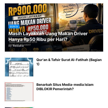
BERITA
Masih Layakkah Uang Makan Driver
Hanya Rp50 Ribu per Hari?
by
Redaksi
Qur'an & Tafsir Surat Al-Fatihah (Bagian
1)
Benarkah Situs Media-media Islam
DIBLOKIR Pemerintah?