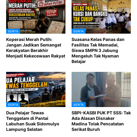
BERITA
BERITA
Koperasi Merah Putih:
Suasana Kelas Panas dan
Jangan Jadikan Semangat
Fasilitas Tak Memadai,
Kerakyatan Berakhir
Siswa SMPN 3 Jabung
Menjadi Kekecewaan Rakyat
Mengeluh Tak Nyaman
Belajar
BERITA
BERITA
Dua Pelajar Tewas
SBPI-KASBI PUK PT SSS: Tak
Tenggelam di Pantai
Ada Alasan Disnaker
Labuhan Suak Sidomulyo
Madina Tolak Pencatatan
Lampung Selatan
Serikat Buruh