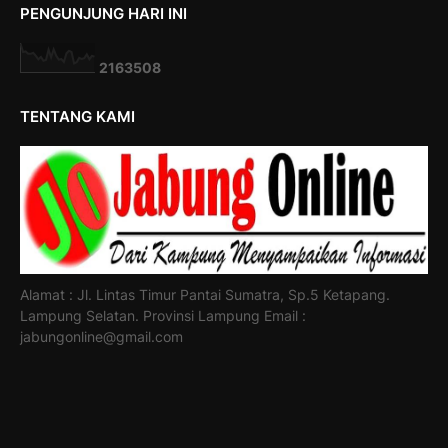
PENGUNJUNG HARI INI
2
1
6
3
5
0
8
TENTANG KAMI
Alamat : Jl. Lintas Timur Pantai Sumatra, Sp.5 Ketapang.
Lampung Selatan. Provinsi Lampung Email :
jabungonline@gmail.com