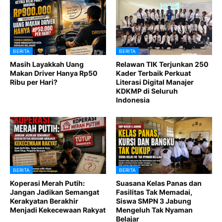
BERITA
BERITA
Masih Layakkah Uang
Relawan TIK Terjunkan 250
Makan Driver Hanya Rp50
Kader Terbaik Perkuat
Ribu per Hari?
Literasi Digital Manajer
KDKMP di Seluruh
Indonesia
BERITA
BERITA
Koperasi Merah Putih:
Suasana Kelas Panas dan
Jangan Jadikan Semangat
Fasilitas Tak Memadai,
Kerakyatan Berakhir
Siswa SMPN 3 Jabung
Menjadi Kekecewaan Rakyat
Mengeluh Tak Nyaman
Belajar