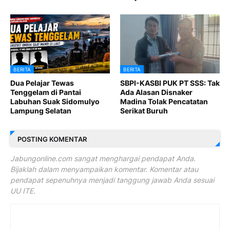
BERITA
BERITA
Dua Pelajar Tewas
SBPI-KASBI PUK PT SSS: Tak
Tenggelam di Pantai
Ada Alasan Disnaker
Labuhan Suak Sidomulyo
Madina Tolak Pencatatan
Lampung Selatan
Serikat Buruh
POSTING KOMENTAR
Jabungonline.com sangat menghargai pendapat Anda.
Bijaklah dalam menyampaikan komentar. Komentar atau
pendapat sepenuhnya menjadi tanggung jawab Anda sesuai
UU ITE.