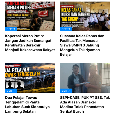
BERITA
BERITA
Koperasi Merah Putih:
Suasana Kelas Panas dan
Jangan Jadikan Semangat
Fasilitas Tak Memadai,
Kerakyatan Berakhir
Siswa SMPN 3 Jabung
Menjadi Kekecewaan Rakyat
Mengeluh Tak Nyaman
Belajar
BERITA
BERITA
Dua Pelajar Tewas
SBPI-KASBI PUK PT SSS: Tak
Tenggelam di Pantai
Ada Alasan Disnaker
Labuhan Suak Sidomulyo
Madina Tolak Pencatatan
Lampung Selatan
Serikat Buruh