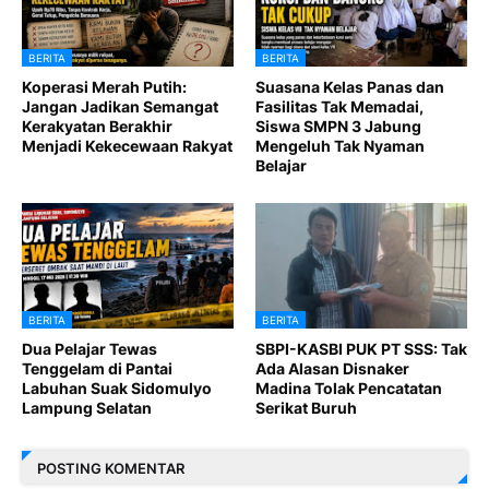
BERITA
BERITA
Koperasi Merah Putih:
Suasana Kelas Panas dan
Jangan Jadikan Semangat
Fasilitas Tak Memadai,
Kerakyatan Berakhir
Siswa SMPN 3 Jabung
Menjadi Kekecewaan Rakyat
Mengeluh Tak Nyaman
Belajar
BERITA
BERITA
Dua Pelajar Tewas
SBPI-KASBI PUK PT SSS: Tak
Tenggelam di Pantai
Ada Alasan Disnaker
Labuhan Suak Sidomulyo
Madina Tolak Pencatatan
Lampung Selatan
Serikat Buruh
POSTING KOMENTAR