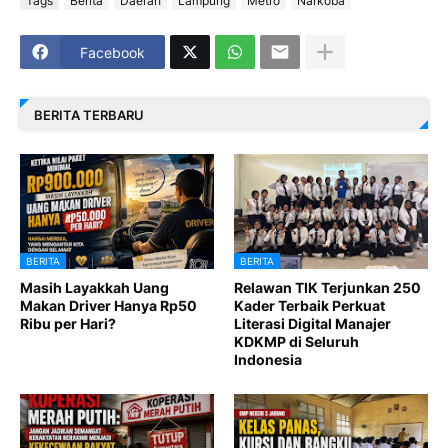
Tags
Berita
Daerah
Lampung
Metro
Narkoba
Facebook
BERITA TERBARU
BERITA
BERITA
Masih Layakkah Uang
Relawan TIK Terjunkan 250
Makan Driver Hanya Rp50
Kader Terbaik Perkuat
Ribu per Hari?
Literasi Digital Manajer
KDKMP di Seluruh
Indonesia