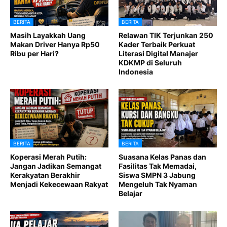
BERITA
BERITA
Masih Layakkah Uang
Relawan TIK Terjunkan 250
Makan Driver Hanya Rp50
Kader Terbaik Perkuat
Ribu per Hari?
Literasi Digital Manajer
KDKMP di Seluruh
Indonesia
BERITA
BERITA
Koperasi Merah Putih:
Suasana Kelas Panas dan
Jangan Jadikan Semangat
Fasilitas Tak Memadai,
Kerakyatan Berakhir
Siswa SMPN 3 Jabung
Menjadi Kekecewaan Rakyat
Mengeluh Tak Nyaman
Belajar