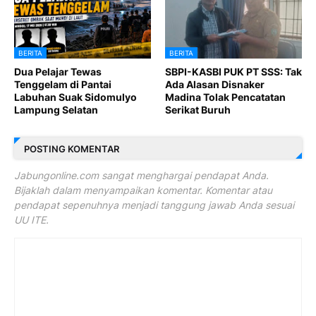
BERITA
BERITA
Dua Pelajar Tewas
SBPI-KASBI PUK PT SSS: Tak
Tenggelam di Pantai
Ada Alasan Disnaker
Labuhan Suak Sidomulyo
Madina Tolak Pencatatan
Lampung Selatan
Serikat Buruh
POSTING KOMENTAR
Jabungonline.com sangat menghargai pendapat Anda.
Bijaklah dalam menyampaikan komentar. Komentar atau
pendapat sepenuhnya menjadi tanggung jawab Anda sesuai
UU ITE.