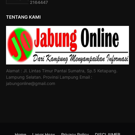
2
1
6
4
4
4
7
TENTANG KAMI
Alamat : Jl. Lintas Timur Pantai Sumatra, Sp.5 Ketapang.
Lampung Selatan. Provinsi Lampung Email :
jabungonline@gmail.com
Home
Lapor Hoax
Privacy Policy
DISCLAIMER