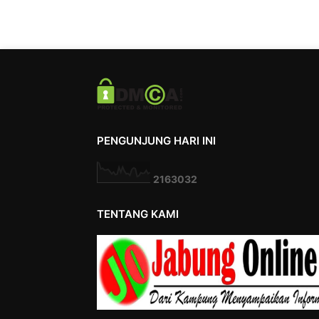
PENGUNJUNG HARI INI
2
1
6
3
0
3
2
TENTANG KAMI