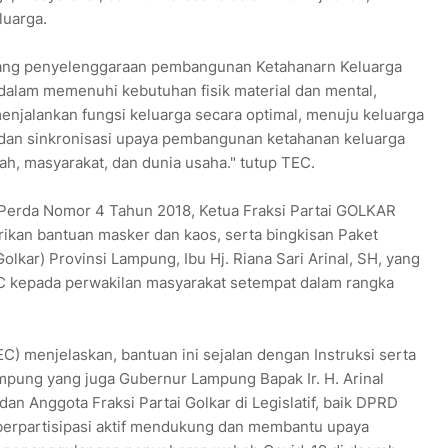
luarga.
tang penyelenggaraan pembangunan Ketahanarn Keluarga
 dalam memenuhi kebutuhan fisik material dan mental,
menjalankan fungsi keluarga secara optimal, menuju keluarga
si dan sinkronisasi upaya pembangunan ketahanan keluarga
h, masyarakat, dan dunia usaha." tutup TEC.
si Perda Nomor 4 Tahun 2018, Ketua Fraksi Partai GOLKAR
kan bantuan masker dan kaos, serta bingkisan Paket
Golkar) Provinsi Lampung, Ibu Hj. Riana Sari Arinal, SH, yang
EC kepada perwakilan masyarakat setempat dalam rangka
) menjelaskan, bantuan ini sejalan dengan Instruksi serta
mpung yang juga Gubernur Lampung Bapak Ir. H. Arinal
an Anggota Fraksi Partai Golkar di Legislatif, baik DPRD
berpartisipasi aktif mendukung dan membantu upaya