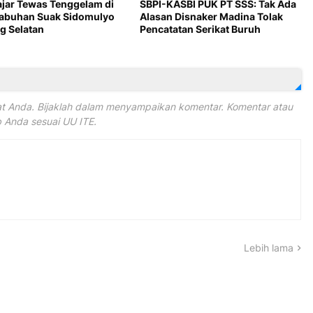
ajar Tewas Tenggelam di
SBPI-KASBI PUK PT SSS: Tak Ada
Labuhan Suak Sidomulyo
Alasan Disnaker Madina Tolak
 Selatan
Pencatatan Serikat Buruh
 Anda. Bijaklah dalam menyampaikan komentar. Komentar atau
Anda sesuai UU ITE.
Lebih lama