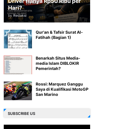
Driver Hanya Rp50 Ribu per
Hari?
by
Redaksi
Qur'an & Tafsir Surat Al-
Fatihah (Bagian 1)
Benarkah Situs Media-
media Islam DIBLOKIR
Pemerintah?
Rossi: Marquez Ganggu
Saya di Kualifikasi MotoGP
San Marino
SUBSCRIBE US