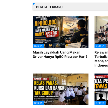
BERITA TERBARU
BERITA
BERITA
Masih Layakkah Uang Makan
Relawan
Driver Hanya Rp50 Ribu per Hari?
Terbaik 
Manajer
Indones
BERITA
BERITA