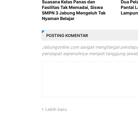
Suasana Kelas Panas dan
Dua Pel
Fasilitas Tak Memadai, Siswa
Pantai 
SMPN 3 Jabung Mengeluh Tak
Lampung
Nyaman Belajar
POSTING KOMENTAR
Jabungonline.com sangat menghargai pendapat
pendapat sepenuhnya menjadi tanggung jawab 
Lebih baru