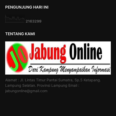
PENGUNJUNG HARI INI
2
1
6
3
2
9
9
TENTANG KAMI
Alamat : Jl. Lintas Timur Pantai Sumatra, Sp.5 Ketapang.
Lampung Selatan. Provinsi Lampung Email :
jabungonline@gmail.com