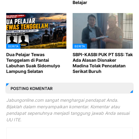
Belajar
BERITA
BERITA
Dua Pelajar Tewas
SBPI-KASBI PUK PT SSS: Tak
Tenggelam di Pantai
Ada Alasan Disnaker
Labuhan Suak Sidomulyo
Madina Tolak Pencatatan
Lampung Selatan
Serikat Buruh
POSTING KOMENTAR
Jabungonline.com sangat menghargai pendapat Anda.
Bijaklah dalam menyampaikan komentar. Komentar atau
pendapat sepenuhnya menjadi tanggung jawab Anda sesuai
UU ITE.