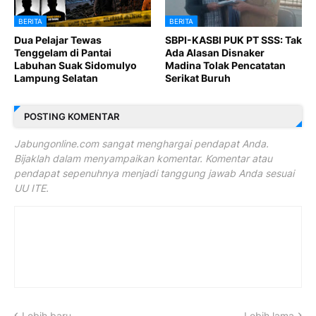
BERITA
BERITA
Dua Pelajar Tewas
SBPI-KASBI PUK PT SSS: Tak
Tenggelam di Pantai
Ada Alasan Disnaker
Labuhan Suak Sidomulyo
Madina Tolak Pencatatan
Lampung Selatan
Serikat Buruh
POSTING KOMENTAR
Jabungonline.com sangat menghargai pendapat Anda.
Bijaklah dalam menyampaikan komentar. Komentar atau
pendapat sepenuhnya menjadi tanggung jawab Anda sesuai
UU ITE.
Lebih baru
Lebih lama