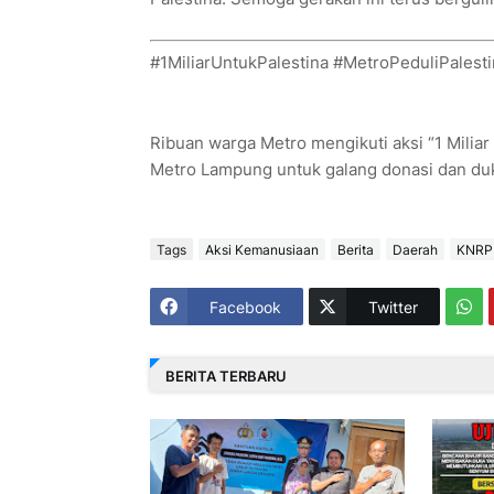
#1MiliarUntukPalestina #MetroPeduliPales
Ribuan warga Metro mengikuti aksi “1 Miliar
Metro Lampung untuk galang donasi dan duk
Tags
Aksi Kemanusiaan
Berita
Daerah
KNRP
Facebook
Twitter
BERITA TERBARU