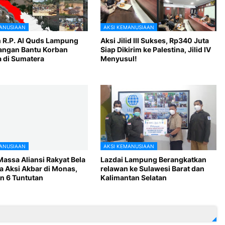
ANUSIAAN
AKSI KEMANUSIAAN
 R.P. Al Quds Lampung
Aksi Jilid III Sukses, Rp340 Juta
angan Bantu Korban
Siap Dikirim ke Palestina, Jilid IV
 di Sumatera
Menyusul!
ANUSIAAN
AKSI KEMANUSIAAN
assa Aliansi Rakyat Bela
Lazdai Lampung Berangkatkan
a Aksi Akbar di Monas,
relawan ke Sulawesi Barat dan
n 6 Tuntutan
Kalimantan Selatan