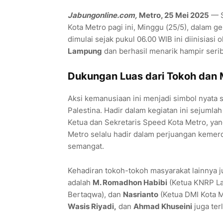
Jabungonline.com,
Metro, 25 Mei 2025
— S
Kota Metro pagi ini, Minggu (25/5), dalam g
dimulai sejak pukul 06.00 WIB ini diinisiasi 
Lampung
dan berhasil menarik hampir serib
Dukungan Luas dari Tokoh dan
Aksi kemanusiaan ini menjadi simbol nyata s
Palestina. Hadir dalam kegiatan ini sejumla
Ketua dan Sekretaris Speed Kota Metro, ya
Metro selalu hadir dalam perjuangan kemerd
semangat.
Kehadiran tokoh-tokoh masyarakat lainnya ju
adalah
M. Romadhon Habibi
(Ketua KNRP L
Bertaqwa), dan
Nasrianto
(Ketua DMI Kota M
Wasis Riyadi,
dan
Ahmad Khuseini
juga terl