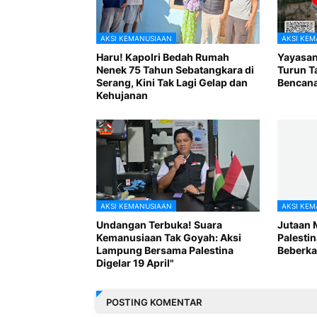
AKSI KEMANUSIAAN
AKSI KEM
Haru! Kapolri Bedah Rumah
Yayasan
Nenek 75 Tahun Sebatangkara di
Turun T
Serang, Kini Tak Lagi Gelap dan
Bencana
Kehujanan
AKSI KEMANUSIAAN
AKSI KEM
Undangan Terbuka! Suara
Jutaan M
Kemanusiaan Tak Goyah: Aksi
Palestin
Lampung Bersama Palestina
Beberka
Digelar 19 April"
POSTING KOMENTAR