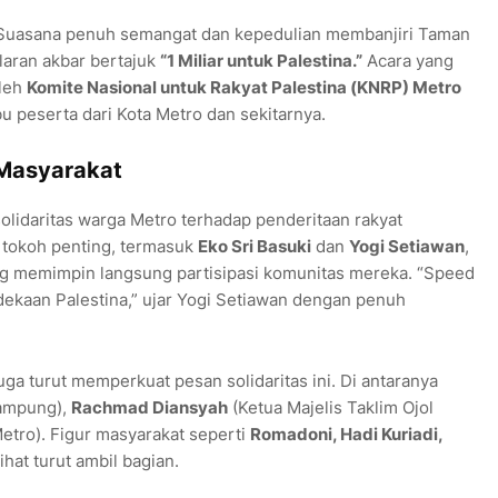
uasana penuh semangat dan kepedulian membanjiri Taman
elaran akbar bertajuk
“1 Miliar untuk Palestina.”
Acara yang
oleh
Komite Nasional untuk Rakyat Palestina (KNRP) Metro
u peserta dari Kota Metro dan sekitarnya.
 Masyarakat
olidaritas warga Metro terhadap penderitaan rakyat
h tokoh penting, termasuk
Eko Sri Basuki
dan
Yogi Setiawan
,
ng memimpin langsung partisipasi komunitas mereka. “Speed
ekaan Palestina,” ujar Yogi Setiawan dengan penuh
ga turut memperkuat pesan solidaritas ini. Di antaranya
ampung),
Rachmad Diansyah
(Ketua Majelis Taklim Ojol
etro). Figur masyarakat seperti
Romadoni, Hadi Kuriadi,
ihat turut ambil bagian.