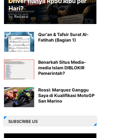
Driver Hanya Rp50 Ribu per
Hari?
by
Redaksi
Qur'an & Tafsir Surat Al-
Fatihah (Bagian 1)
Benarkah Situs Media-
media Islam DIBLOKIR
Pemerintah?
Rossi: Marquez Ganggu
Saya di Kualifikasi MotoGP
San Marino
SUBSCRIBE US