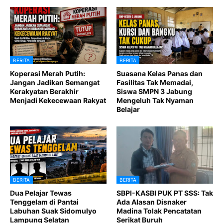
BERITA
BERITA
Koperasi Merah Putih:
Suasana Kelas Panas dan
Jangan Jadikan Semangat
Fasilitas Tak Memadai,
Kerakyatan Berakhir
Siswa SMPN 3 Jabung
Menjadi Kekecewaan Rakyat
Mengeluh Tak Nyaman
Belajar
BERITA
BERITA
Dua Pelajar Tewas
SBPI-KASBI PUK PT SSS: Tak
Tenggelam di Pantai
Ada Alasan Disnaker
Labuhan Suak Sidomulyo
Madina Tolak Pencatatan
Lampung Selatan
Serikat Buruh